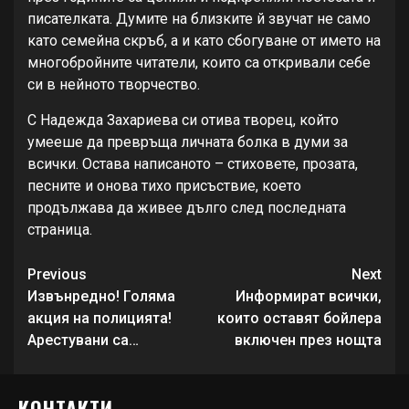
писателката. Думите на близките й звучат не само
като семейна скръб, а и като сбогуване от името на
многобройните читатели, които са откривали себе
си в нейното творчество.
С Надежда Захариева си отива творец, който
умееше да превръща личната болка в думи за
всички. Остава написаното – стиховете, прозата,
песните и онова тихо присъствие, което
продължава да живее дълго след последната
страница.
Continue
Previous
Next
Reading
Извънредно! Голяма
Информират всички,
акция на полицията!
които оставят бойлера
Арестувани са…
включен през нощта
КОНТАКТИ