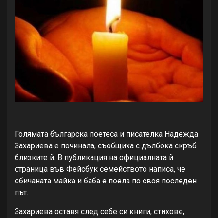
Голямата българска поетеса и писателка Надежда
Захариева е починала, съобщиха с дълбока скръб
близките й. В публикация на официалната й
страница във Фейсбук семейството написа, че
обичаната майка и баба е поела по своя последен
път.
Захариева оставя след себе си книги, стихове,