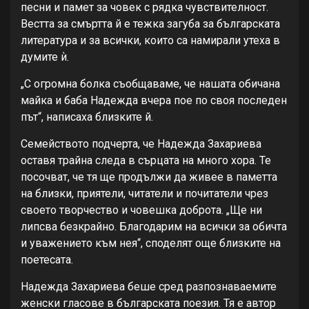
песни и памет за човек с рядка чувствителност.
Вестта за смъртта й е тежка загуба за българската
литература и за всички, които са намирали утеха в
думите ѝ.
„С огромна болка съобщаваме, че нашата обичана
майка и баба Надежда вчера пое по своя последен
път“, написаха близките й.
Семейството подчерта, че Надежда Захариева
оставя трайна следа в сърцата на много хора. Те
посочват, че тя ще продължи да живее в паметта
на близки, приятели, читатели и почитатели чрез
своето творчество и човешка доброта. „Ще ни
липсва безкрайно. Благодарим на всички за обичта
и уважението към нея“, споделят още близките на
поетесата.
Надежда Захариева беше сред разпознаваемите
женски гласове в българската поезия. Тя е автор