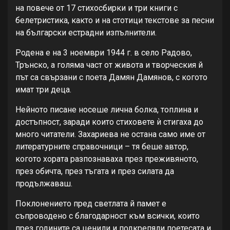
на повече от 17 стихосбирки и три книги с
белетристика, както и на стотици текстове за песни
на български естрадни изпълнители.
Родена е на 3 ноември 1944 г. в село Радово,
Трънско, а голяма част от живота и творческия й
път са свързани с поета Дамян Дамянов, с когото
имат три деца.
Нейното писане носеше лична болка, топлина и
достъпност, заради които стиховете ѝ стигаха до
много читатели. Захариева не остана само име от
литературните справочници – тя беше автор,
когото хората разпознаваха през преживяното,
през обичта, през тъгата и през силата да
продължаваш.
Поклонението пред светлата й памет е
съпроводено с благодарност към всички, които
през годините са ценили и подкрепяли поетесата и