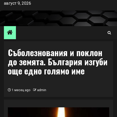
Skip
август 9, 2026
to
content
Съболезнования и поклон
до земята. България изгуби
още едно голямо име
1 месец ago
admin