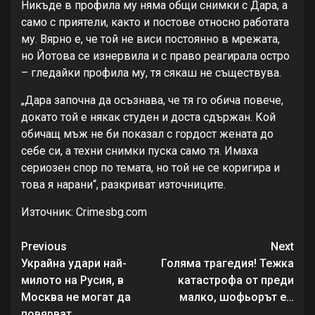
Никъде в профила му няма общи снимки с Дара, а
само с приятели, както и постове относно работата
му. Вярно е, че той не виси постоянно в мрежата,
но Йотова се изнервила и с право реагирала остро
– гледайки профила му, тя сякаш не съществува.
„Дара започна да осъзнава, че тя го обича повече,
докато той е някак студен и доста сдържан. Кой
обичащ мъж не би показал с гордост жената до
себе си, а техни снимки пуска само тя. Имаха
сериозен спор по темата, но той не се коригира и
това я нарани“, разкриват източниците.
Източник: Crimesbg.com
Continue
Previous
Next
Reading
Украйна удари най-
Голяма трагедия! Тежка
милото на Русия, в
катастрофа от преди
Москва не могат да
малко, шофьорът е…
повярват