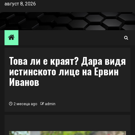
Skip
август 8, 2026
to
content
Това ли е краят? Дара видя
истинското лице на Ервин
Иванов
2 месеца ago
admin