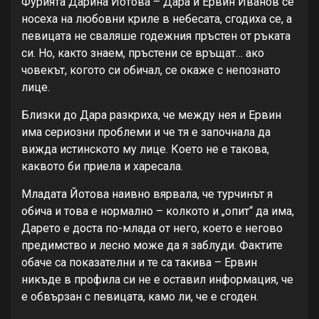
Фурията Дарина Йотова – Дара и Ервин Иванов се
носеха на любовни криле в небесата, сгодиха се, а
певицата не сваляше годежния пръстен от ръката
си. Но, както знаем, пръстени се връщат… ако
човекът, когото си обичал, се окаже с непознато
лице.
Близки до Дара разкриха, че между нея и Ервин
има сериозни проблеми и че тя е започнала да
вижда истинското му лице. Което не е такова,
каквото би приела и харесала.
Младата Йотова наивно вярвала, че турчинът я
обича и това е нормално – колкото и „опит“ да има,
Дарето е доста по-млада от него, което е негово
предимство и лесно може да я заблуди. Фактите
обаче са показателни и те са такива – Ервин
никъде в профила си не е оставил информация, че
е обвързан с певицата, камо ли, че е сгоден.