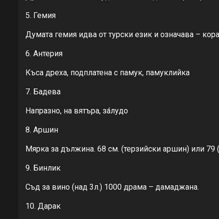
5. Гемия
Думата гемия идва от турски език и означава – кора
6. Антерия
Къса дреха, подплатена с памук, памуклийка
7. Бадева
Напразно, на вятъра, за́лудо
8. Аршин
Мярка за дължина. 68 см. (терзийски аршин) или 79 
9. Бинлик
Съд за вино (над 3л.) 1000 драма – дамаджана.
10. Дарак