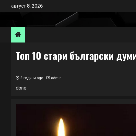
Skip
август 8, 2026
to
content
Топ 10 стари български думи
3 години ago
admin
done