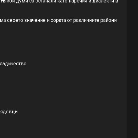
. Някои думи са останали като наречия и диалекти в
ма своето значение и хората от различните райони
владичество.
дядовци.