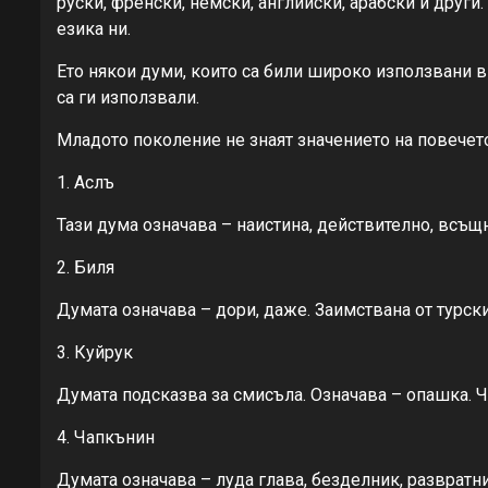
руски, френски, немски, английски, арабски и други
езика ни.
Ето някои думи, които са били широко използвани в
са ги използвали.
Младото поколение не знаят значението на повечето
1. Аслъ
Тази дума означава – наистина, действително, всъщ
2. Биля
Думата означава – дори, даже. Заимствана от турски
3. Куйрук
Думата подсказва за смисъла. Означава – опашка. Ч
4. Чапкънин
Думата означава – луда глава, безделник, развратни