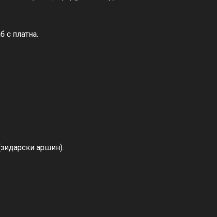
б с платна.
(зидарски аршин).