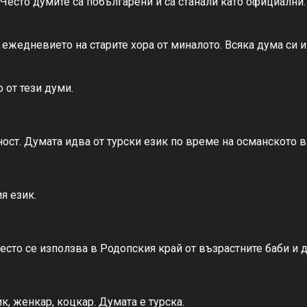
. Често думите са побългарени и са станали като официални
 ежедневието на старите хора от миналото. Всяка дума си и
 от тези думи.
ност. Думата идва от турски език по време на османското 
я език.
есто се използва в Родопския край от възрастните баби и 
к, женкар, коцкар. Думата е турска.