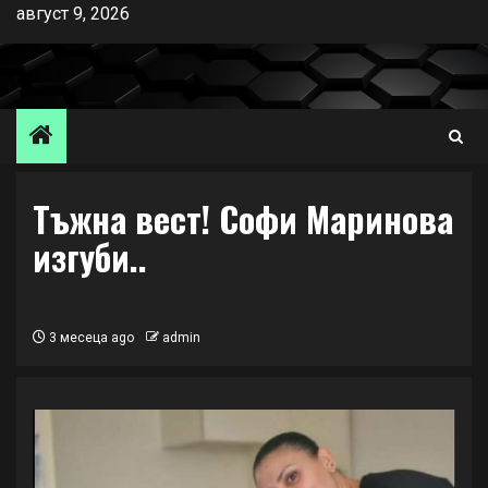
Skip
август 9, 2026
to
content
Тъжна вест! Софи Маринова
изгуби..
3 месеца ago
admin