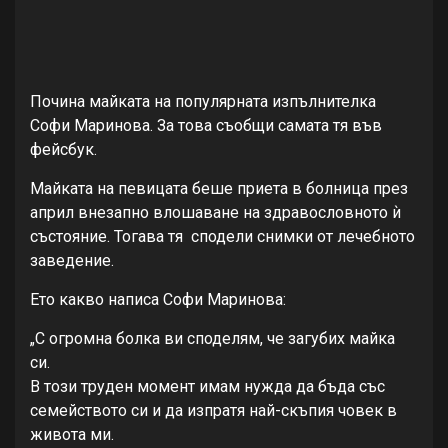
Почина майката на популярната изпълнителка
Софи Маринова. За това съобщи самата тя във
фейсбук.
Майката на певицата беше приета в болница през
април внезапно влошаване на здравословното ѝ
състояние. Тогава тя сподели снимки от лечебното
заведение.
Ето какво написа Софи Маринова:
„С огромна болка ви споделям, че загубих майка
си.
В този труден момент имам нужда да бъда със
семейството си и да изпратя най-скъпия човек в
живота ми.