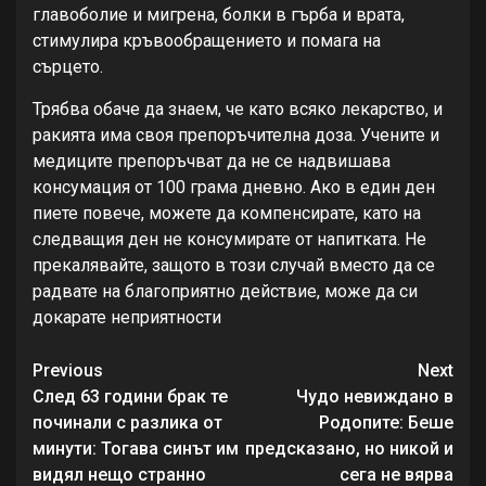
главоболие и мигрена, болки в гърба и врата,
стимулира кръвообращението и помага на
сърцето.
Трябва обаче да знаем, че като всяко лекарство, и
ракията има своя препоръчителна доза. Учените и
медиците препоръчват да не се надвишава
консумация от 100 грама дневно. Ако в един ден
пиете повече, можете да компенсирате, като на
следващия ден не консумирате от напитката. Не
прекалявайте, защото в този случай вместо да се
радвате на благоприятно действие, може да си
докарате неприятности
Continue
Previous
Next
Reading
След 63 години брак те
Чудо невиждано в
починали с разлика от
Родопите: Беше
минути: Тогава синът им
предсказано, но никой и
видял нещо странно
сега не вярва