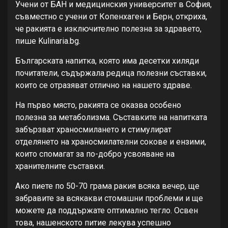
Учени от БАН и медицинския университет в София,
съвместно с учени от Копенхаген и Берн, откриха,
че ракията е изключително полезна за здравето,
пише Kulinaria.bg.
Българската напитка, която има десетки хиляди
почитатели, съдържала редица полезни съставки,
които се отразяват отлично на нашето здраве.
На първо място, ракията се оказва особено
полезна за метаболизма. Съставките на напитката
забързват храносмилането и стимулират
отделянето на храносмилателни сокове и ензими,
които спомагат за по-добро усвояване на
хранителните съставки.
Ако пиете по 50-70 грама ракия всяка вечер, ще
забравите за всякакви стомашни проблеми и ще
можете да поддържате оптимално тегло. Освен
това, нашенското питие лекува успешно