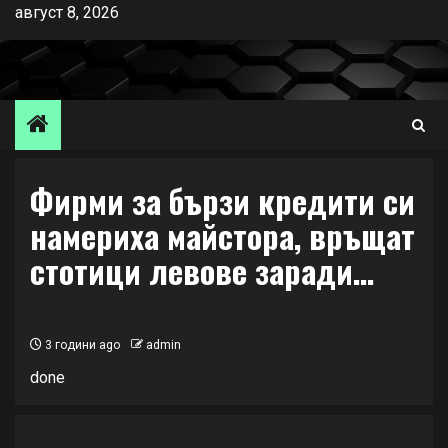
Skip
август 8, 2026
to
content
Фирми за бързи кредити си
намериха майстора, връщат
стотици левове заради…
3 години ago
admin
done