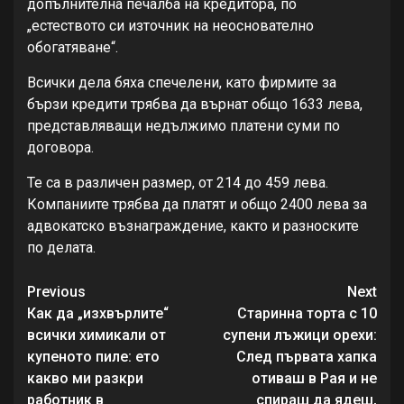
допълнителна печалба на кредитора, по
„естеството си източник на неоснователно
обогатяване“.
Всички дела бяха спечелени, като фирмите за
бързи кредити трябва да върнат общо 1633 лева,
представляващи недължимо платени суми по
договора.
Те са в различен размер, от 214 до 459 лева.
Компаниите трябва да платят и общо 2400 лева за
адвокатско възнаграждение, както и разноските
по делата.
Continue
Previous
Next
Reading
Как да „изхвърлите“
Старинна торта с 10
всички химикали от
супени лъжици орехи:
купеното пиле: ето
След първата хапка
какво ми разкри
отиваш в Рая и не
работник в
спираш да ядеш,