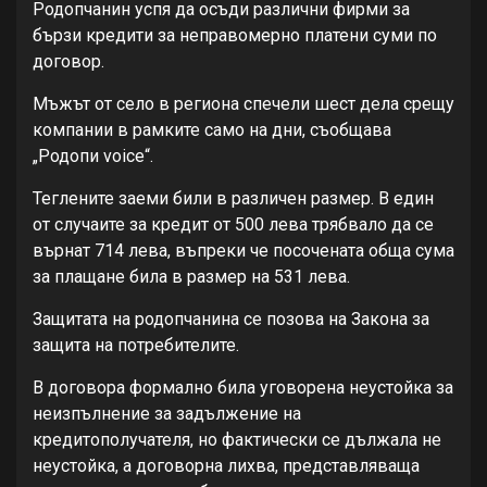
Родопчанин успя да осъди различни фирми за
бързи кредити за неправомерно платени суми по
договор.
Мъжът от село в региона спечели шест дела срещу
компании в рамките само на дни, съобщава
„Родопи voice“.
Теглените заеми били в различен размер. В един
от случаите за кредит от 500 лева трябвало да се
върнат 714 лева, въпреки че посочената обща сума
за плащане била в размер на 531 лева.
Защитата на родопчанина се позова на Закона за
защита на потребителите.
В договора формално била уговорена неустойка за
неизпълнение за задължение на
кредитополучателя, но фактически се дължала не
неустойка, а договорна лихва, представляваща