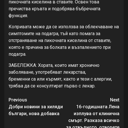
пикочната киселина в ставите. Освен това
пречиства кръвта и подобрява бъбречната
функция.
Копривата може да се използва за облекчаване на
симптомите на подагра, тъй като помага за
отстраняване на пикочната киселина от ставите,
която е причина за болката и възпалението при
подагра.
ЗАБЕЛЕЖКА: Хората, които имат хронично
заболяване, употребяват лекарства,
бременни са или кърмят, както и тези с алергии,
трябва да се консултират първо с лекар.
Continue
Previous
Next
Reading
Добри новини за хиляди
16-годишната Лена
българи, нова добавка
изплува от клинична
смърт. Разказа всичко
за отвъдното, отворете