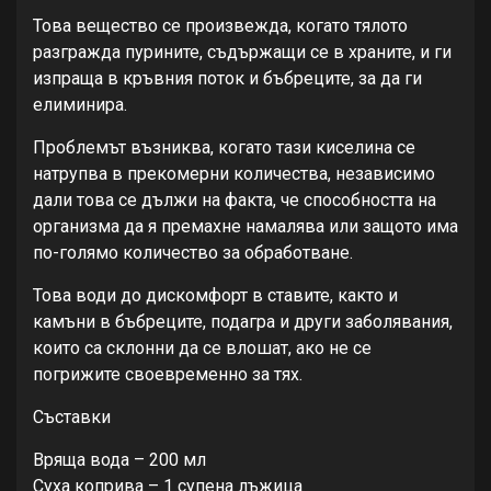
Това вещество се произвежда, когато тялото
разгражда пурините, съдържащи се в храните, и ги
изпраща в кръвния поток и бъбреците, за да ги
елиминира.
Проблемът възниква, когато тази киселина се
натрупва в прекомерни количества, независимо
дали това се дължи на факта, че способността на
организма да я премахне намалява или защото има
по-голямо количество за обработване.
Това води до дискомфорт в ставите, както и
камъни в бъбреците, подагра и други заболявания,
които са склонни да се влошат, ако не се
погрижите своевременно за тях.
Съставки
Вряща вода – 200 мл
Суха коприва – 1 супена лъжица