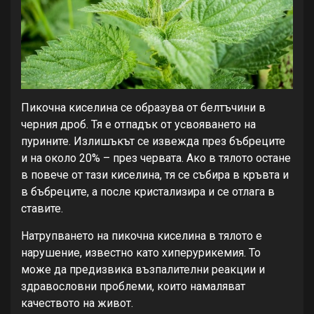
Пикочна киселина се образува от белтъчини в
черния дроб. Тя е отпадък от усвояването на
пурините. Излишъкът се извежда през бъбреците
и на около 20% – през червата. Ако в тялото остане
в повече от тази киселина, тя се събира в кръвта и
в бъбреците, а после кристализира и се отлага в
ставите.
Натрупването на пикочна киселина в тялото е
нарушение, известно като хиперурикемия. То
може да предизвика възпалителни реакции и
здравословни проблеми, които намаляват
качеството на живот.