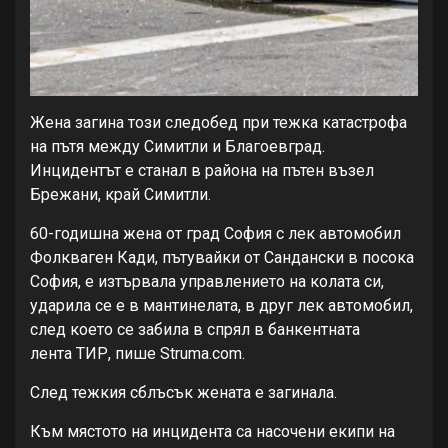
Жена загина този следобед при тежка катастрофа
на пътя между Симитли и Благоевград.
Инцидентът е станал в района на пътен възел
Брежани, край Симитли.
60-годишна жена от град София с лек автомобил
Фолкваген Кади, пътувайки от Сандански в посока
София, е изтървала управлението на колата си,
ударила се е в мантинелата, в друг лек автомобил,
след което се забила в спрял в банкентната
лента ТИР, пише Struma.com.
След тежкия сблъсък жената е загинала.
Към мястото на инцидента са насочени екипи на