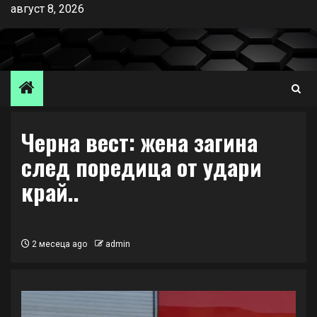
Skip
август 8, 2026
to
content
Черна вест: жена загина
след поредица от удари
край..
2 месеца ago
admin