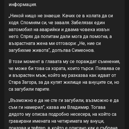
информация.
„Никой нищо не знаеше. Качих се в колата да си
ходя. Спомням си, че заваля. Забелязах един
автомобил на аварийки и двама човека извън
него. Спрях да попитам дали мога да помогна, а
възрастната жена ми отговори: „Не, ние си
загубихме живота“, допълва Симеонов.
В този момент в главата му се пораждат съмнения,
че може би това са хората, които търси. Появява се
и възрастен мъж, който му разказва как идват от
Стара Загора, за да купят жилище на внуците си, но
са загубили парите.
„Възможно е да не сте ги загубили, възможно е да
съм ги намерил“, казва им Владимир. Тогава
дядото му описва подробно несесера, на който са
гравирани имената на четиримата му внуци,
показва и тефтер, в който е описано как е събрана