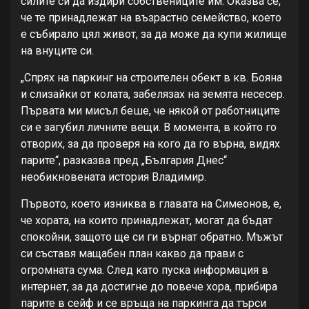
силите си да издири собствениците им. Оказва се,
че те принадлежат на възрастно семейство, което
е събирало цял живот, за да може да купи жилище
на внуците си.
„Спрях на паркинг на строителен обект в кв. Бояна
и слизайки от колата, забелязах на земята несесер.
Първата ми мисъл беше, че някой от работниците
си е загубил личните вещи. В момента, в който го
отворих, за да проверя на кого да го върна, видях
парите“, разказва пред „България Днес“
необикновената история Владимир.
Първото, което изниква в главата на Симеонов, е,
че хората, на които принадлежат, могат да бъдат
спокойни, защото ще си ги върнат обратно. Мъжът
си съставя мащабен план какво да прави с
огромната сума. След като пуска информация в
интернет, за да достигне до повече хора, прибира
парите в сейф и се връща на паркинга да търси