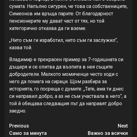
сумата. Напълно сигурен, че това са собствениците,
Симеонов им връща парите. От благодарност
пенсионерите му дават част от тях, но той
категорично отказва да ги вземе.
„Нито съм ги изработил, нито съм ги заслужил“,
казва той.
Владимир е прекрасен пример за 7-годишната си
дъщеря и се опитва да възпита в нея същите
добродетели. Малкото момиченце често ходи с
него да помага на сираци. Щом разбира за
историята, го посреща с думите: „Тате, ама ти днес
си направил добро, а аз не съм участвала в него“, а
той й обещава следващия път да направят добро
заедно.
Continue
Previous
Next
Сaмo зa минутa
Важно за всички