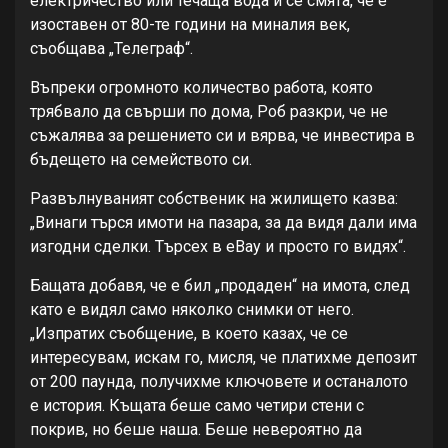
електричество или течаща вода и се смята, че е
изоставен от 80-те години на миналия век,
съобщава „Телеграф“.
Въпреки огромното количество работа, която
трябвало да свърши по дома, Роб разкри, че не
съжалява за решението си и вярва, че инвестира в
бъдещето на семейството си.
Развълнуваният собственик на жилището казва:
„Винаги търся имоти на пазара, за да видя дали има
изгодни сделки. Търсех в eBay и просто го видях“.
Бащата добавя, че е бил „продаден“ на имота, след
като е видял само няколко снимки от него.
„Изпратих съобщение, в което казах, че се
интересувам, искам го, мисля, че платихме депозит
от 200 паунда, получихме ключовете и останалото
е история. Къщата беше само четири стени с
покрив, но беше наша. Беше невероятно да