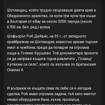
Шотландец, който трудно свързваше двата края в
Обединеното кралство, си купи три купи три къщи
в България от eBay за около 3000 паунда (около
6700 лв. бел. ред.) всяка.
Шофьорът Роб Дейвис, на 35 г., от западното
крайбрежие на Шотландия, известно време търсил
имот в чужбина, преди да попадне на огромна
къща в Голямо Крушево. Той документира проекта
си да направи къщата годна риалитито „ Помощ!
Купихме си село“, което се излъчва по британския
Channel 4.
И въпреки че къщата сама по себе си e изгодна
сделка, Роб имал огромна задача, тъй като имотът
нямал оборудвани бани, кухня, прозорци,