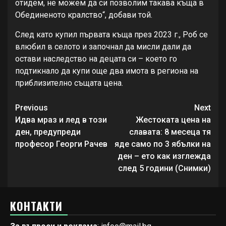
отидем, не можем да си позволим такава къща в
Обединеното кралство“, добави той.
След като купил първата къща през 2023 г., Роб се
влюбил в селото и започнал да мисли дали да
остави наследство на децата си – което го
подтикнало да купи още два имота в региона на
приблизително същата цена.
Continue
Previous
Next
Reading
Идва мраз и лед в този
Жестоката цена на
ден, предупреди
славата: 8 месеца тя
професор Георги Рачев
яде само по 3 ябълки на
ден – ето как изглежда
след 5 години (Снимки)
КОНТАКТИ