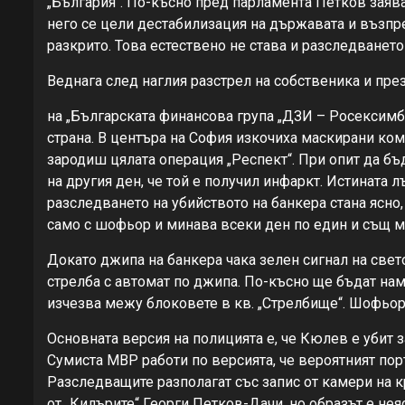
„България“. По-късно пред парламента Петков заява,
него се цели дестабилизация на държавата и възпреп
разкрито. Това естествено не става и разследването
Веднага след наглия разстрел на собственика и пре
на „Българската финансова група „ДЗИ – Росексим
страна. В центъра на София изкочиха маскирани ком
зародиш цялата операция „Респект“. При опит да б
на другия ден, че той е получил инфаркт. Истината 
разследването на убийството на банкера стана ясно,
само с шофьор и минава всеки ден по един и същ ма
Докато джипа на банкера чака зелен сигнал на свет
стрелба с автомат по джипа. По-късно ще бъдат нам
изчезва межу блоковете в кв. „Стрелбище“. Шофьорът
Основната версия на полицията е, че Кюлев е убит 
Сумиста МВР работи по версията, че вероятният поръ
Разследващите разполагат със запис от камери на к
от „Килърите“ Георги Петков-Дачи, но образът е нея