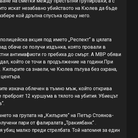
стване на сметки между престъпни групировки, а с
които искат незабавно убийството на Кюлев да бъде
разбере кой дръпна спусъка срещу него.
олицейска акция под името „Респект“ в цялата
ад обаче се получи издънка, която провали в
тни антимафиоти го пребиха до смърт. А МВР обяви
ндал, който се точи в продължение на години.При
. Килърите са знаели, че Кюлев пътува без охрана,
 центъра.
тите изкача облечен в тъмно мъж, който открива
 преброят 12 куршума в тялото на убития. Убиецът
“.
ето на групата на „Килърите“ на Петър Стоянов-
лучени пари от фалиралата „Тракиябанк“ .
я убиц малко преди стрелбата. Той напомня за един