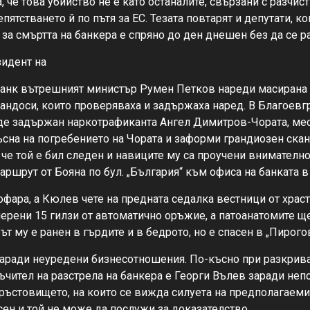
 че това убийство не е като останалите, свързани с разчи
ятстването й по пътя за ЕС. Тезата повтарят и депутати, 
 за смъртта на банкера е спряно до ден днешен без да се 
зидент на
банк вътрешният министър Румен Петков нареди масирана п
андоси, които проверяваха и задържаха наред. В Благоевгр
ъде задържан наркотрафиканта Ангел Димитров-Чората, мес
лъсна на погребението на Чората и заформи грандиозен ска
 че той е бил следен и навиците му са проучени внимателно
ршрут от Бояна по бул. „България“ към офиса на банката в
офара, а Кюлев чете на предната седалка вестници от храс
ерени 15 гилзи от автоматично оръжие, а патоанатомите ще
 му е ранен в гърдите и в бедрото, но е спасен в „Пирогов
заради неуредени бизнесотношения. По-късно при разкриван
чител на разстрела на банкера е Георги Вълев заради непо
ръстовището, на които се вижда силуета на предполагаеми
сен и той не може да послужи за доказателство.