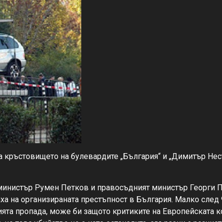
на кръстовището на булевардите „България“ и „Димитър Нест
т министър Румен Петков и правосъдният министър Георги 
а на организираната престъпност в България. Малко след 9
ята пропада, може би защото критиките на Европейската ко