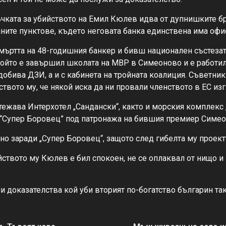
чката за убийството на Емил Кюлев идва от дупнишките бр
чните пунктове, където неговата банка единствена има офис
 смъртта на 48-годишния банкер и бивш национален състезат
който е завършил школата на МВР в Симеоново и е работил
добива ДЗИ, а и с кабинета на тройната коалиция. Съветни
йството му, че някой иска да ни провали членството в ЕС и
жава Интерхотел „Сандански“, както и морския комплекс „
 “Супер Боровец” под патронажа на бившия премиер Симео
но заради „Супер Боровец“, защото след гибелта му проект
йството му Кюлев е бил спокоен, не се оплаквал от нищо и 
и доказателства кой уби вторият по-богатство българин так