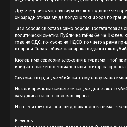
Друга версия също лансирана след години е че поръ
си заради отказа му да допусне техни хора по грани
Тази версия си остава само версия. Третата теза за
политически сметки. Публична тайна бе, че Кюлев, 
това на СДС, по-късно на НДСВ, по чието време при
въпроси. Тезата обаче, лансирана веднага след уби
Кюлев има сериозни вложения в туризма – той прите
инициаторите и потенциален инвеститор на проекта
Слухове твърдят, че убийството му е поръчано имен
Негови приятели свидетелстват, че дните около уби
сам джипа си, не е ползвал охрана.
И за тези слухове реални доказателства няма. Реалн
Continue
Previous