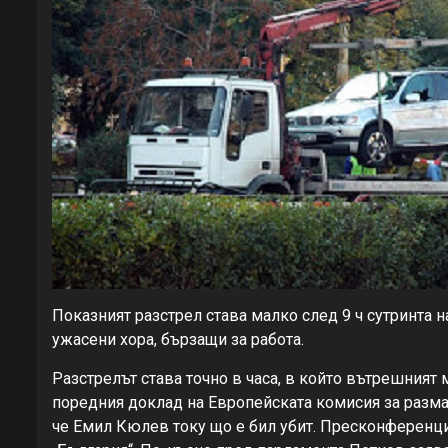
Показният разстрел става малко след 9 ч сутринта 
ужасени хора, бързащи за работа.
Разстрелът става точно в часа, в който вътрешния
поредния доклад на Европейската комисия за размах
че Емил Кюлев току що е бил убит. Пресконференци