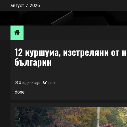
Skip
август 7, 2026
to
content
12 куршума, изстреляни от н
българин
3 години ago
admin
done