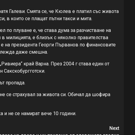
атя Галеви. Смята се, че Кюлев е платил със живота
и, в които се плащат пътни такси и мита.
ел по плуване е, че става дума за разчистване на
 в милицията, е близък с няколко правителства
к е на президента Георги Първанов по финансовите
зглежда даже смешна.
Ривиера“ край Варна. През 2004 г става един от
н Сакскобургготски.
ът пропада.
не се страхувал за живота си. Обичал да шофира
а и не се намират вече 10 години.
Next