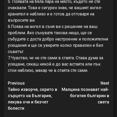
5. Появата на бяла пара на място, където не сте
очаквали. Това е сигурен знак, че вашият ангел-
хранител е наблизо и е готов да отговаря на
въпросите ви.
6.Поява на ангел в съня ви с решение на ваш
проблем. Ако сънувате такова нещо, ще се
събудите с доста добро настроение и положителни
усещания и ще се уверите колко правилен е бил
съветът.
7.Чувство, че не сте сами в стаята. Става дума за
усещане, сякаш някой е до вас встаята или пък
стои наблизо, макар че в стаята сте сами.
Continue
Previous
Next
Reading
Тайно изворче, скрито в
Малцина познават най-
сърцето на България,
богатия българин в
лекува очи и безчет
света
болести