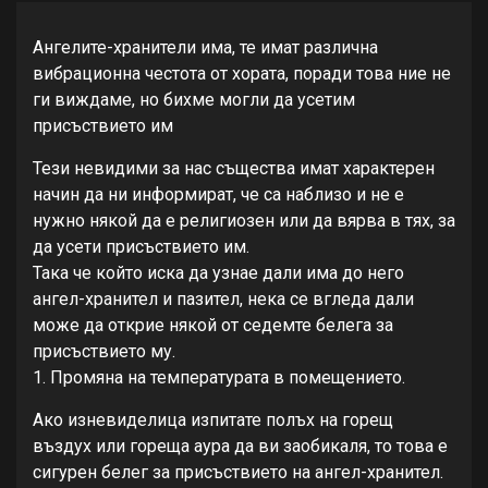
Ангелите-хранители има, те имат различна
вибрационна честота от хората, поради това ние не
ги виждаме, но бихме могли да усетим
присъствието им
Тези невидими за нас същества имат характерен
начин да ни информират, че са наблизо и не е
нужно някой да е религиозен или да вярва в тях, за
да усети присъствието им.
Така че който иска да узнае дали има до него
ангел-хранител и пазител, нека се вгледа дали
може да открие някой от седемте белега за
присъствието му.
1. Промяна на температурата в помещението.
Ако изневиделица изпитате полъх на горещ
въздух или гореща аура да ви заобикаля, то това е
сигурен белег за присъствието на ангел-хранител.