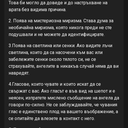
Това би могло да доведе и до настръхване на
врата без видима причина.
2. Поява на мистериозна миризма. Става дума за
необичайна миризма, която никога преди не сте
подушвали и не можете да идентифицирате.
3.Поява на светлина или сенки. Ако видите лъчи
светлина, които да са насочени към вас или
забележите сенки около тялото си, не се
страхувайте, ангелите в никакъв случай няма да ви
навредят.
4.Гласове, които чувате и които искат да се
свържат с вас. Ако гласът е във вид на шепот и е
неясен, изпратете мислено съобщение на ангела да
говори по-силно. Не се заблуждавайте, че чувания
глас е единствено плод на вашето въображение, а
се опитайте да влезете в контакт с него.