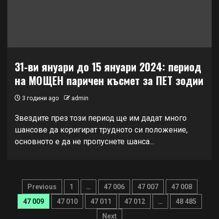
31-ви януари до 15 януари 2024: период
на МОЩЕН паричен късмет за ПЕТ зодии
3 години ago
admin
Звездите през този период ще им дадат много
шансове да коригират трудното си положение,
основното е да не пропуснете шанса...
Навигация
Previous
1
…
47 006
47 007
47 008
47 009
47 010
47 011
47 012
…
48 485
Next