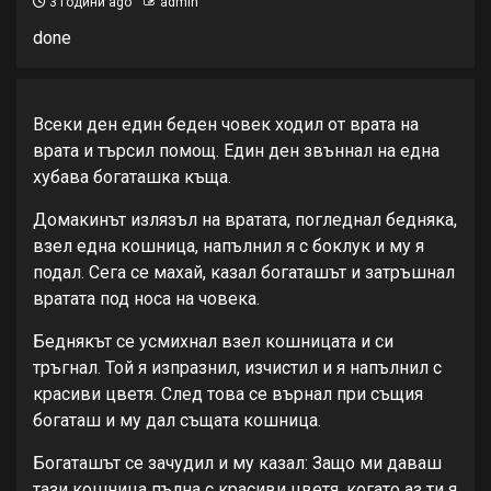
3 години ago
admin
done
Всеки ден един беден човек ходил от врата на
врата и търсил помощ. Един ден звъннал на една
хубава богаташка къща.
Домакинът излязъл на вратата, погледнал бедняка,
взел една кошница, напълнил я с боклук и му я
подал. Сега се махай, казал богаташът и затръшнал
вратата под носа на човека.
Беднякът се усмихнал взел кошницата и си
тръгнал. Той я изпразнил, изчистил и я напълнил с
красиви цветя. След това се върнал при същия
богаташ и му дал същата кошница.
Богаташът се зачудил и му казал: Защо ми даваш
тази кошница пълна с красиви цветя, когато аз ти я